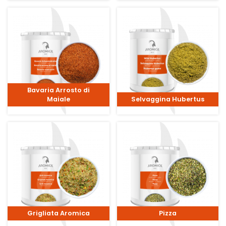
Bavaria Arrosto di
Maiale
Selvaggina Hubertus
Grigliata Aromica
Pizza