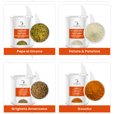
Pepe al limone
Patate & Patatine
Grigliata Americano
Goucho