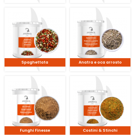
Spaghettata
Anatra e oca arrosto
Funghi Finesse
Costini & Stinchi