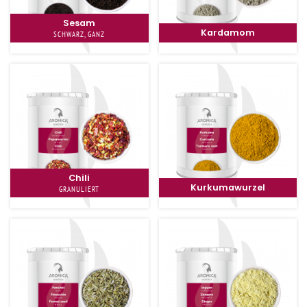
Sesam
Kardamom
SCHWARZ, GANZ
Chili
Kurkumawurzel
GRANULIERT