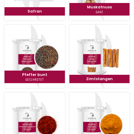
Muskatnuss
Safran
GANZ
Pfeffer bunt
Zimtstangen
GESCHROTET