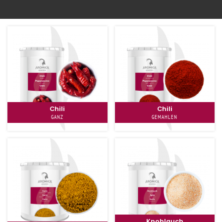
Zum Shop
Chili
Chili
GANZ
GEMAHLEN
Knoblauch