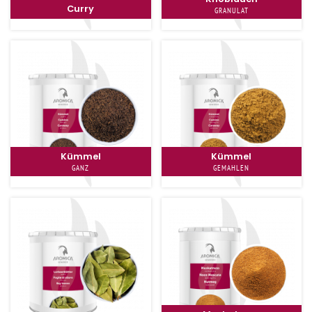
Curry
GRANULAT
Kümmel
Kümmel
GANZ
GEMAHLEN