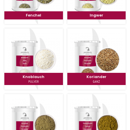
Fenchel
Ingwer
Knoblauch
Koriander
PULVER
GANZ