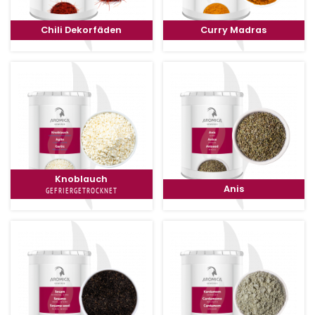
Chili Dekorfäden
Curry Madras
Knoblauch
Anis
GEFRIERGETROCKNET