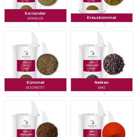
Koriander
Kreuzkümmel
GEMAHLEN
Kümmel
Nelken
GESCHROTET
GANZ