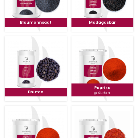
Blaumohnsaat
Madagaskar
Paprika
Bhutan
geräuchert