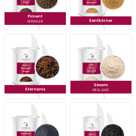
Piment
Senfkörner
GEMAHLEN
Sesam
Sternanis
WEIß, GANZ