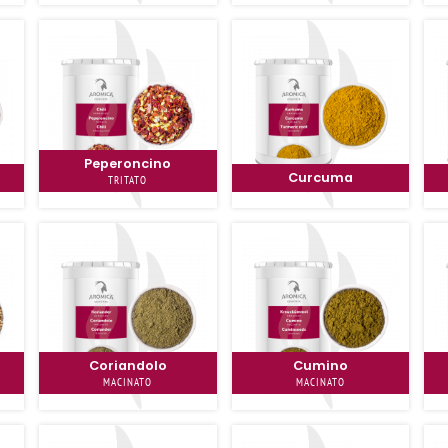
Peperoncino
Curcuma
TRITATO
Coriandolo
Cumino
MACINATO
MACINATO