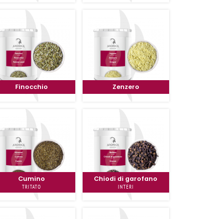
Finocchio
Zenzero
Cumino
Chiodi di garofano
TRITATO
INTERI