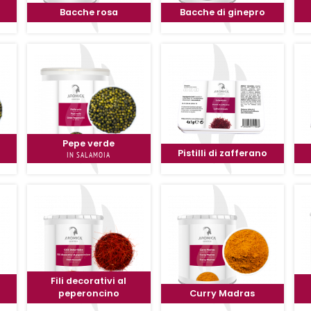
Bacche rosa
Bacche di ginepro
Pepe verde
Pistilli di zafferano
IN SALAMOIA
Fili decorativi al
peperoncino
Curry Madras