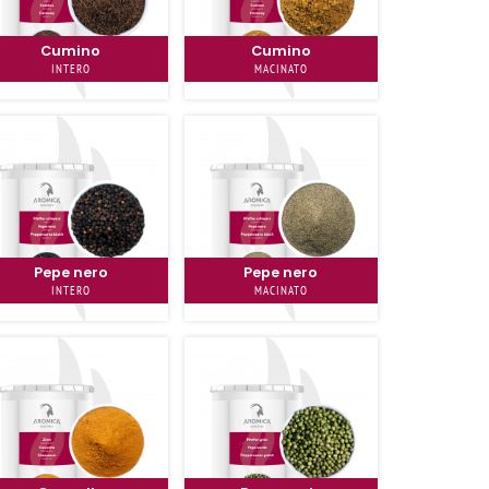
Cumino
Cumino
INTERO
MACINATO
Pepe nero
Pepe nero
INTERO
MACINATO