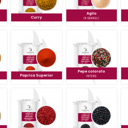
Aglio
Curry
IN GRANULI
Pepe colorato
Paprica Superior
INTERO