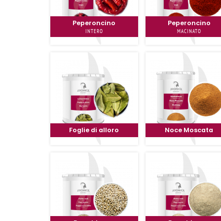
Peperoncino
Peperoncino
INTERO
MACINATO
Foglie di alloro
Noce Moscata