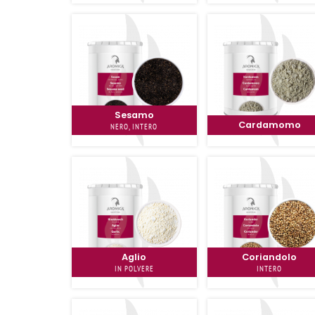
Sesamo
Cardamomo
NERO, INTERO
Aglio
Coriandolo
IN POLVERE
INTERO