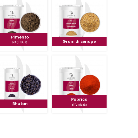
Pimento
Grani di senape
MACINATO
Paprica
Bhutan
affumicata