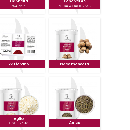
Cannella
Pepe verde
MACINATA
INTERO & LIOFILIZZATO
Zafferano
Noce moscata
Aglio
Anice
LIOFILIZZATO