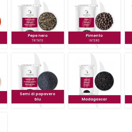
Pepe nero
Pimento
TRITATO
INTERO
Semi di papavero
blu
Madagascar