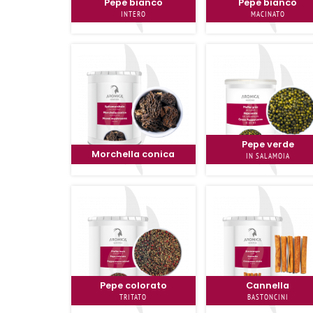
Pepe bianco
Pepe bianco
INTERO
MACINATO
Pepe verde
Morchella conica
IN SALAMOIA
Pepe colorato
Cannella
TRITATO
BASTONCINI