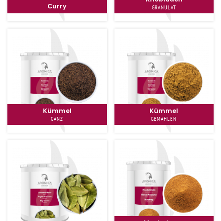
Curry
GRANULAT
Kümmel
Kümmel
GANZ
GEMAHLEN