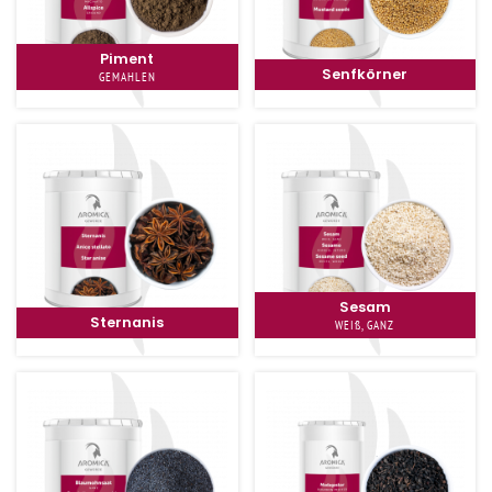
Piment
Senfkörner
GEMAHLEN
Sesam
Sternanis
WEIß, GANZ