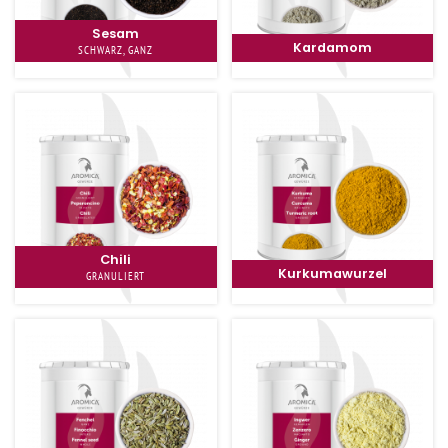
Sesam
Kardamom
SCHWARZ, GANZ
Chili
Kurkumawurzel
GRANULIERT