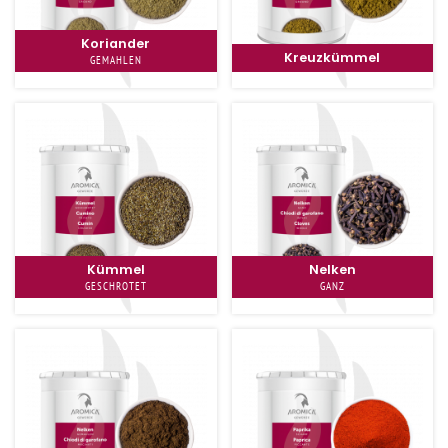
Koriander
Kreuzkümmel
GEMAHLEN
Kümmel
Nelken
GESCHROTET
GANZ