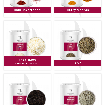
Chili Dekorfäden
Curry Madras
Knoblauch
Anis
GEFRIERGETROCKNET