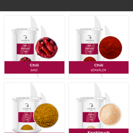
Zum Shop
Chili
Chili
GANZ
GEMAHLEN
Knoblauch