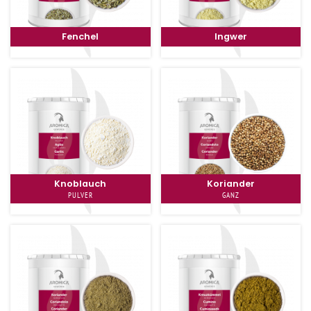
Fenchel
Ingwer
Knoblauch
Koriander
PULVER
GANZ