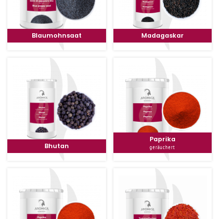
Blaumohnsaat
Madagaskar
Paprika
Bhutan
geräuchert