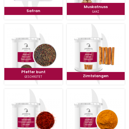
Muskatnuss
Safran
GANZ
Pfeffer bunt
Zimtstangen
GESCHROTET