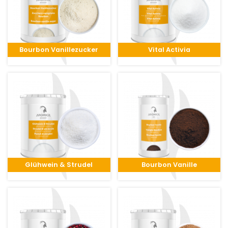
Bourbon Vanillezucker
Vital Activia
Glühwein & Strudel
Bourbon Vanille