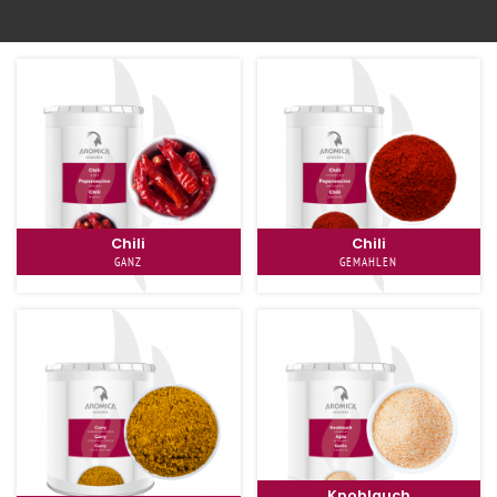
Zum Shop
Chili
Chili
GANZ
GEMAHLEN
Knoblauch