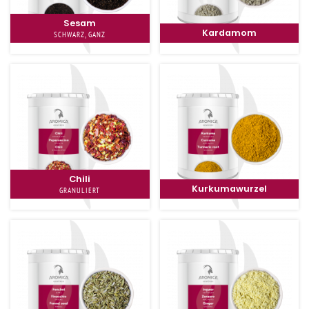
Sesam
Kardamom
SCHWARZ, GANZ
Chili
Kurkumawurzel
GRANULIERT