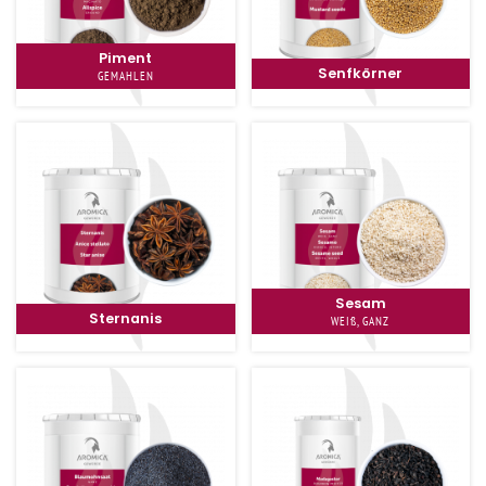
Piment
Senfkörner
GEMAHLEN
Sesam
Sternanis
WEIß, GANZ