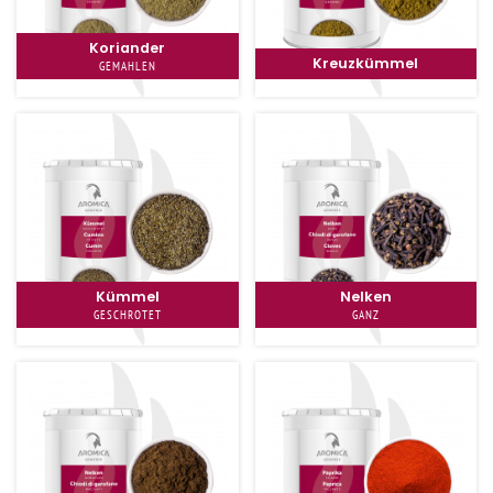
Koriander
Kreuzkümmel
GEMAHLEN
Kümmel
Nelken
GESCHROTET
GANZ