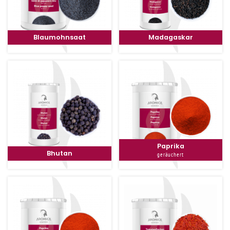
Blaumohnsaat
Madagaskar
Paprika
Bhutan
geräuchert