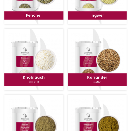
Fenchel
Ingwer
Knoblauch
Koriander
PULVER
GANZ