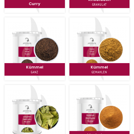
Curry
GRANULAT
Kümmel
Kümmel
GANZ
GEMAHLEN