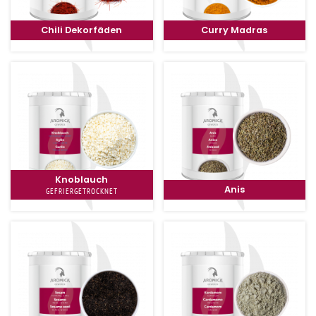
Chili Dekorfäden
Curry Madras
Knoblauch
Anis
GEFRIERGETROCKNET