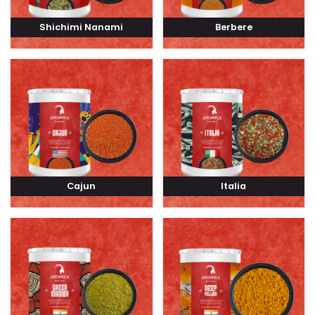
Shichimi Nanami
Berbere
Cajun
Italia