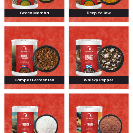
Green Mamba
Deep Yellow
Kampot Fermented
Whisky Pepper