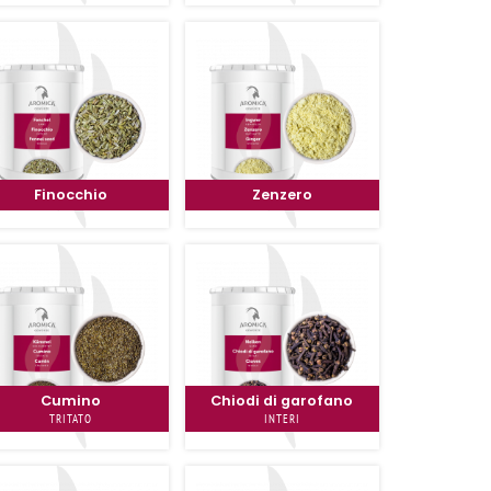
Finocchio
Zenzero
Cumino
Chiodi di garofano
TRITATO
INTERI