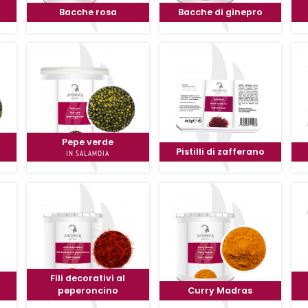
Bacche rosa
Bacche di ginepro
Pepe verde
Pistilli di zafferano
IN SALAMOIA
Fili decorativi al
peperoncino
Curry Madras