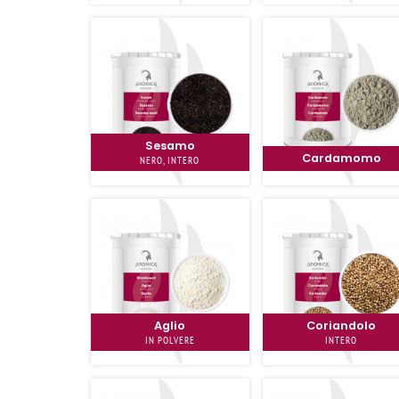
Sesamo
Cardamomo
NERO, INTERO
Aglio
Coriandolo
IN POLVERE
INTERO