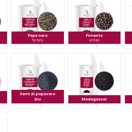
Pepe nero
Pimento
TRITATO
INTERO
Semi di papavero
blu
Madagascar