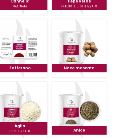
Cannella
Pepe verde
MACINATA
INTERO & LIOFILIZZATO
Zafferano
Noce moscata
Aglio
Anice
LIOFILIZZATO