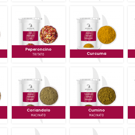
Peperoncino
Curcuma
TRITATO
Coriandolo
Cumino
MACINATO
MACINATO