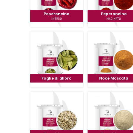
Peperoncino
Peperoncino
INTERO
MACINATO
Foglie di alloro
Noce Moscata