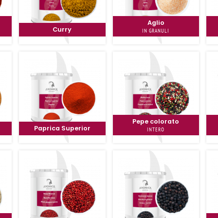
Aglio
Curry
IN GRANULI
Pepe colorato
Paprica Superior
INTERO