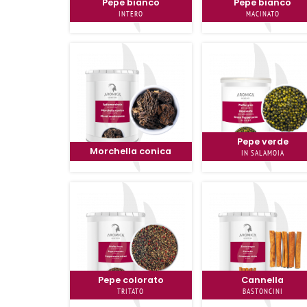
Pepe bianco
Pepe bianco
INTERO
MACINATO
Pepe verde
Morchella conica
IN SALAMOIA
Pepe colorato
Cannella
TRITATO
BASTONCINI