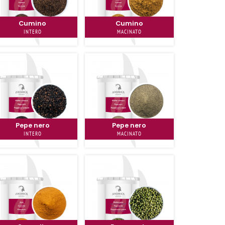
Cumino
Cumino
INTERO
MACINATO
Pepe nero
Pepe nero
INTERO
MACINATO