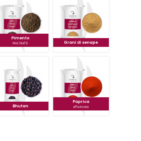
Pimento
Grani di senape
MACINATO
Paprica
Bhutan
affumicata